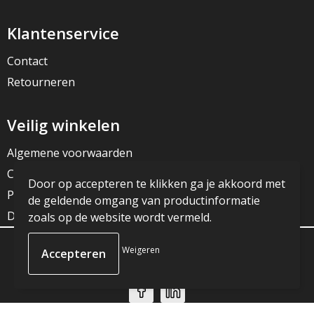
Klantenservice
Contact
Retourneren
Veilig winkelen
Algemene voorwaarden
Cookieverklaring
Door op accepteren te klikken ga je akkoord met
Privacyverklaring
de geldende omgang van productinformatie
Disclaimer
zoals op de website wordt vermeld.
Weigeren
© Copyright JG Reclame 2023