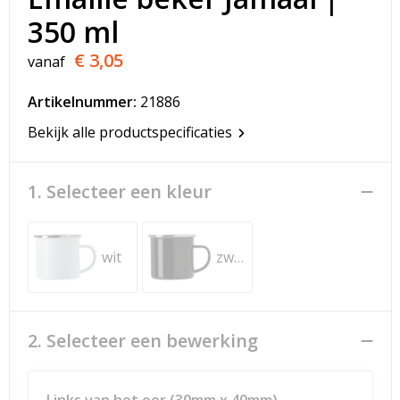
T-Shirts
350 ml
Veiligheidsvesten en Veiligheidshesjes
€ 3,05
vanaf
Vesten
Artikelnummer:
21886
Bekijk alle productspecificaties
Werkkleding sets
Gehoorbescherming
1. Selecteer een kleur
wit
zwart
2. Selecteer een bewerking