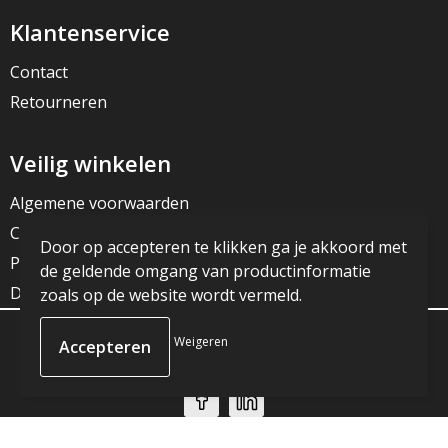
Klantenservice
Contact
Retourneren
Veilig winkelen
Algemene voorwaarden
Cookieverklaring
Door op accepteren te klikken ga je akkoord met
Privacyverklaring
de geldende omgang van productinformatie
Disclaimer
zoals op de website wordt vermeld.
Weigeren
© Copyright JG Reclame 2023