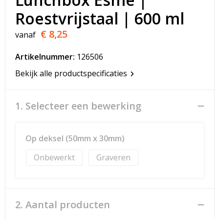
T-Shirts
Roestvrijstaal | 600 ml
Veiligheidsvesten en Veiligheidshesjes
€ 8,25
vanaf
Vesten
Artikelnummer:
126506
Bekijk alle productspecificaties
Werkkleding sets
Gehoorbescherming
1. Selecteer een bewerking
Op deksel (50mm x 30mm)
Onbewerkt
Graveren
2. Aantal producten