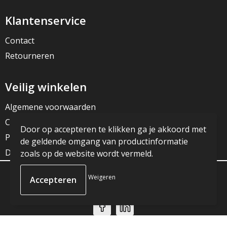
Klantenservice
Contact
Retourneren
Veilig winkelen
Algemene voorwaarden
Cookieverklaring
Door op accepteren te klikken ga je akkoord met
Privacyverklaring
de geldende omgang van productinformatie
Disclaimer
zoals op de website wordt vermeld.
Weigeren
© Copyright JG Reclame 2023