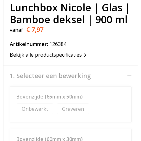
T-Shirts
Lunchbox Nicole | Glas |
Bamboe deksel | 900 ml
Veiligheidsvesten en Veiligheidshesjes
€ 7,97
vanaf
Vesten
Artikelnummer:
126384
Werkkleding sets
Bekijk alle productspecificaties
Gehoorbescherming
1. Selecteer een bewerking
Bovenzijde (65mm x 50mm)
Onbewerkt
Graveren
Bovenzijde (60mm x 30mm)