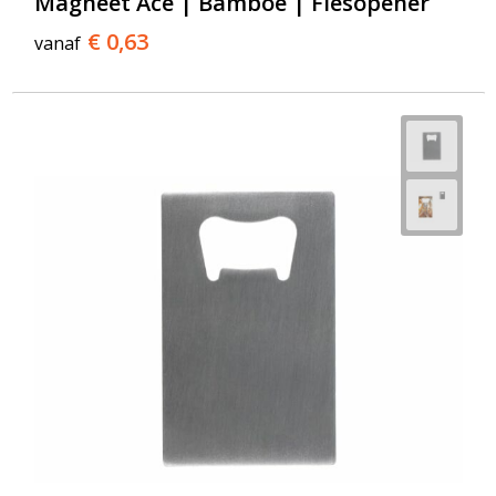
Magneet Ace | Bamboe | Flesopener
€ 0,63
vanaf