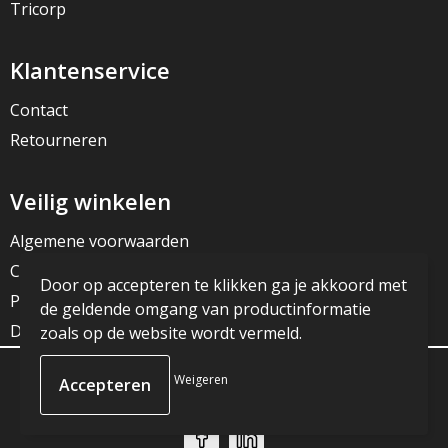
Tricorp
Klantenservice
Contact
Retourneren
Veilig winkelen
Algemene voorwaarden
Cookieverklaring
Door op accepteren te klikken ga je akkoord met
Privacyverklaring
de geldende omgang van productinformatie
Disclaimer
zoals op de website wordt vermeld.
Weigeren
© Copyright JG Reclame 2023