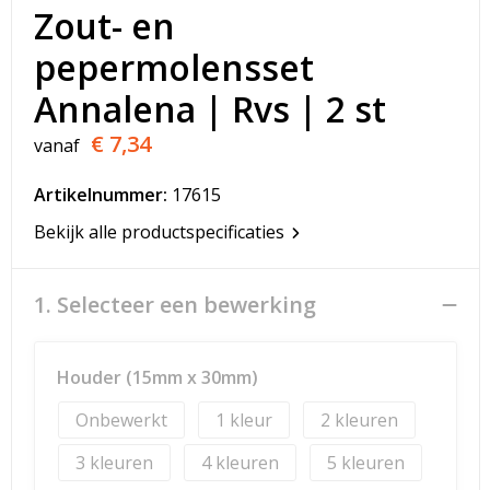
T-Shirts
Zout- en
pepermolensset
Veiligheidsvesten en Veiligheidshesjes
Annalena | Rvs | 2 st
Vesten
€ 7,34
vanaf
Werkkleding sets
Artikelnummer:
17615
Gehoorbescherming
Bekijk alle productspecificaties
1. Selecteer een bewerking
Houder (15mm x 30mm)
Onbewerkt
1
2
3
4
5