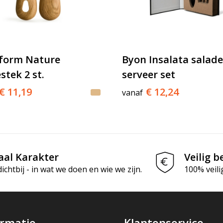
form Nature
Byon Insalata salade
stek 2 st.
serveer set
€ 11,19
€ 12,24
vanaf
aal Karakter
Veilig b
chtbij - in wat we doen en wie we zijn.
100% veili
ormatie
Klantenservice