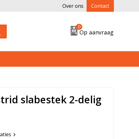
Over ons
Contact
0
Op aanvraag
rid slabestek 2-delig
caties