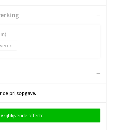
werking
mm)
veren
n
r de prijsopgave.
Vrijblijvende offerte