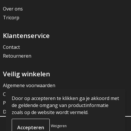
Over ons
Tricorp
Klantenservice
Contact
Retourneren
Veilig winkelen
Algemene voorwaarden
Cookieverklaring
Door op accepteren te klikken ga je akkoord met
Privacyverklaring
de geldende omgang van productinformatie
Disclaimer
zoals op de website wordt vermeld.
Weigeren
© Copyright JG Reclame 2023