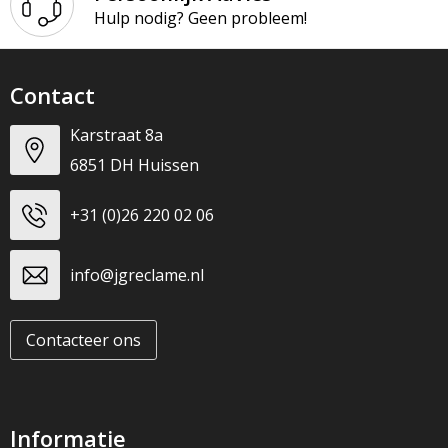
T-Shirts
Hulp nodig? Geen probleem!
Veiligheidsvesten en Veiligheidshesjes
Contact
Vesten
Karstraat 8a
Werkkleding sets
6851 DH Huissen
Gehoorbescherming
+31 (0)26 220 02 06
info@jgreclame.nl
Contacteer ons
Informatie