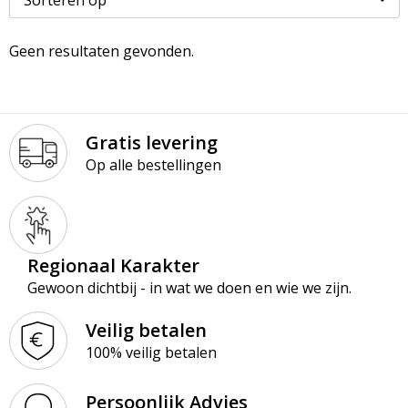
Paraplu’s
Kledingaccessoires
Ondergoed en Sokken
Geen resultaten gevonden.
Premiums
Ondergoed, Sokken en Nachtkleding
Overalls
Schrijfblokken
Overhemden
Overhemden
Gratis levering
Schrijfwaren
Peuters en Baby's
Polo's
Op alle bestellingen
Tassen & Reizen
Polo's
Reflecterende polo's
Regenkleding
Reflecterende vesten
Regionaal Karakter
Sweaters
Regenkleding
Gewoon dichtbij - in wat we doen en wie we zijn.
T-Shirts
Schorten en Sloven
Veilig betalen
100% veilig betalen
Vesten
Sweaters
Persoonlijk Advies