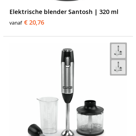
T-Shirts
Elektrische blender Santosh | 320 ml
Veiligheidsvesten en Veiligheidshesjes
€ 20,76
vanaf
Vesten
Werkkleding sets
Gehoorbescherming