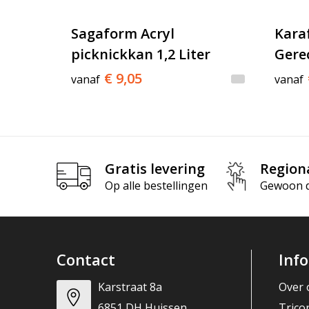
Sagaform Acryl
Kara
picknickkan 1,2 Liter
Gerec
€ 9,05
vanaf
vanaf
Gratis levering
Region
Op alle bestellingen
Gewoon di
Contact
Inf
Karstraat 8a
Over 
6851 DH Huissen
Trico