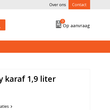
Over ons
Contact
0
Op aanvraag
 karaf 1,9 liter
caties