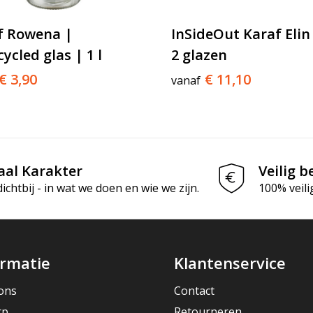
f Rowena |
InSideOut Karaf Elin
ycled glas | 1 l
2 glazen
€ 3,90
€ 11,10
vanaf
aal Karakter
Veilig b
chtbij - in wat we doen en wie we zijn.
100% veili
ormatie
Klantenservice
ons
Contact
rp
Retourneren