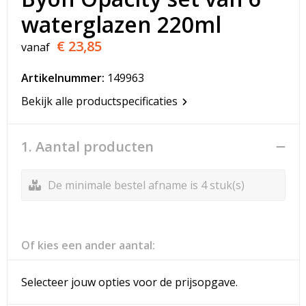
T-Shirts
waterglazen 220ml
Veiligheidsvesten en Veiligheidshesjes
€ 23,85
vanaf
Vesten
Artikelnummer:
149963
Bekijk alle productspecificaties
Werkkleding sets
Gehoorbescherming
1. Aantal producten
De minimale bestel afname is 4 stuk(s)
Of kies een ander aantal:
Selecteer jouw opties voor de prijsopgave.