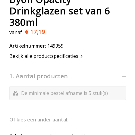
T-Shirts
Drinkglazen set van 6
Veiligheidsvesten en Veiligheidshesjes
380ml
€ 17,19
vanaf
Vesten
Artikelnummer:
149959
Werkkleding sets
Bekijk alle productspecificaties
Gehoorbescherming
1. Aantal producten
De minimale bestel afname is 5 stuk(s)
Of kies een ander aantal: