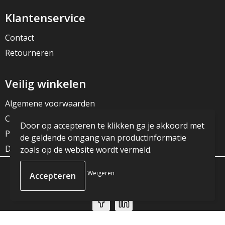
Klantenservice
Contact
Retourneren
Veilig winkelen
Algemene voorwaarden
Cookieverklaring
Door op accepteren te klikken ga je akkoord met
Privacyverklaring
de geldende omgang van productinformatie
Disclaimer
zoals op de website wordt vermeld.
Weigeren
© Copyright JG Reclame 2023