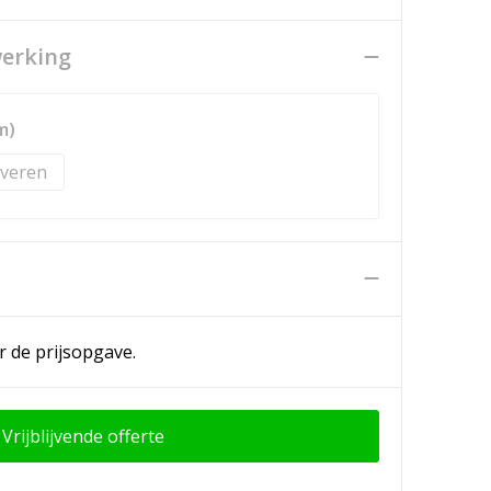
werking
m)
veren
n
r de prijsopgave.
Vrijblijvende offerte