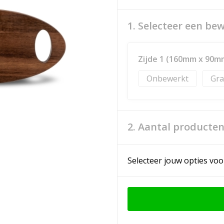
1. Selecteer een be
Zijde 1 (160mm x 90m
Onbewerkt
Gra
2. Aantal producte
Selecteer jouw opties voo