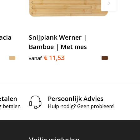
acia
Snijplank Werner |
Bamboe | Met mes
€ 11,53
vanaf
etalen
Persoonlijk Advies
g betalen
Hulp nodig? Geen probleem!
Veilig winkelen