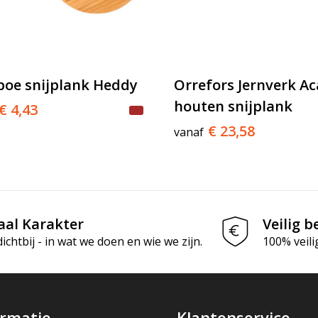
oe snijplank Heddy
Orrefors Jernverk Ac
houten snijplank
€ 4,43
€ 23,58
vanaf
aal Karakter
Veilig b
chtbij - in wat we doen en wie we zijn.
100% veili
ormatie
Klantenservice