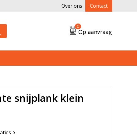
Over ons
Contact
0
Op aanvraag
e snijplank klein
caties