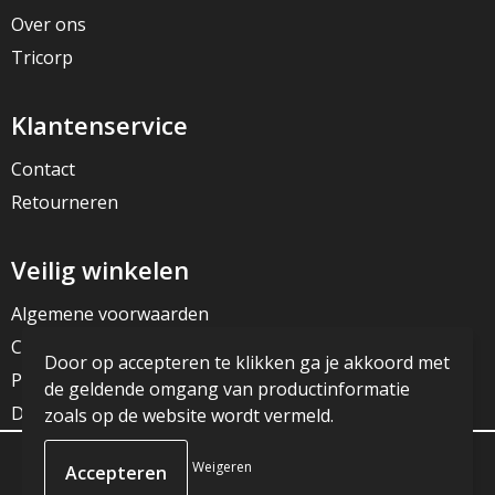
Over ons
Tricorp
Klantenservice
Contact
Retourneren
Veilig winkelen
Algemene voorwaarden
Cookieverklaring
Door op accepteren te klikken ga je akkoord met
Privacyverklaring
de geldende omgang van productinformatie
Disclaimer
zoals op de website wordt vermeld.
Weigeren
© Copyright JG Reclame 2023