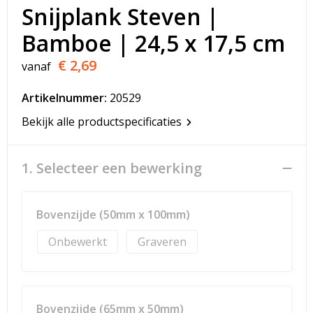
T-Shirts
Snijplank Steven |
Bamboe | 24,5 x 17,5 cm
Veiligheidsvesten en Veiligheidshesjes
€ 2,69
vanaf
Vesten
Artikelnummer:
20529
Werkkleding sets
Bekijk alle productspecificaties
Gehoorbescherming
1. Selecteer een bewerking
Bovenzijde (50mm x 100mm)
Onbewerkt
Graveren
Bovenzijde (65mm x 50mm)