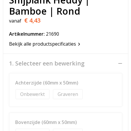
T-Shirts
Bamboe | Rond
Veiligheidsvesten en Veiligheidshesjes
€ 4,43
vanaf
Vesten
Artikelnummer:
21690
Bekijk alle productspecificaties
Werkkleding sets
Gehoorbescherming
1. Selecteer een bewerking
Achterzijde (60mm x 50mm)
Onbewerkt
Graveren
Bovenzijde (60mm x 50mm)