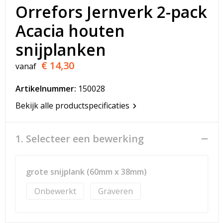
T-Shirts
Orrefors Jernverk 2-pack
Acacia houten
Veiligheidsvesten en Veiligheidshesjes
snijplanken
Vesten
€ 14,30
vanaf
Werkkleding sets
Artikelnummer:
150028
Gehoorbescherming
Bekijk alle productspecificaties
1. Selecteer een bewerking
grote snijplank (60mm x 38mm)
Onbewerkt
Graveren