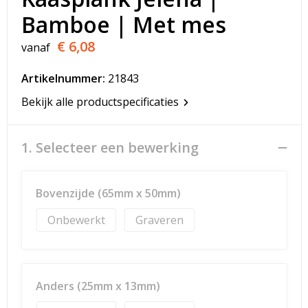
T-Shirts
Bamboe | Met mes
Veiligheidsvesten en Veiligheidshesjes
€ 6,08
vanaf
Vesten
Artikelnummer:
21843
Bekijk alle productspecificaties
Werkkleding sets
Gehoorbescherming
1. Selecteer een bewerking
Bovenzijde (65mm x 50mm)
Onbewerkt
Graveren
Anders (25mm x 13mm)