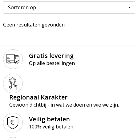
Paraplu’s
Kledingaccessoires
Ondergoed en Sokken
Premiums
Ondergoed, Sokken en Nachtkleding
Overalls
Geen resultaten gevonden.
Schrijfblokken
Overhemden
Overhemden
Schrijfwaren
Peuters en Baby's
Polo's
Gratis levering
Op alle bestellingen
Tassen & Reizen
Polo's
Reflecterende polo's
Regenkleding
Reflecterende vesten
Sweaters
Regenkleding
Regionaal Karakter
Gewoon dichtbij - in wat we doen en wie we zijn.
T-Shirts
Schorten en Sloven
Veilig betalen
Vesten
Sweaters
100% veilig betalen