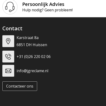
T-Shirts
Persoonlijk Advies
Hulp nodig? Geen probleem!
Veiligheidsvesten en Veiligheidshesjes
Vesten
Contact
Werkkleding sets
Karstraat 8a
6851 DH Huissen
Gehoorbescherming
+31 (0)26 220 02 06
info@jgreclame.nl
Contacteer ons