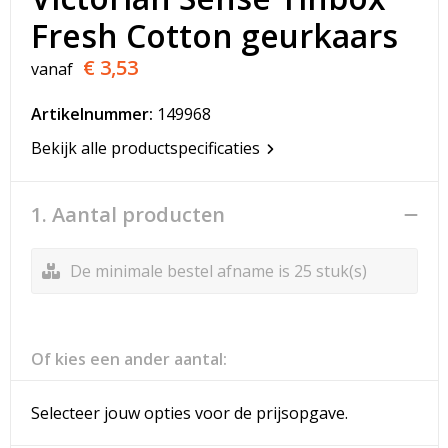
T-Shirts
Fresh Cotton geurkaars
Veiligheidsvesten en Veiligheidshesjes
€ 3,53
vanaf
Vesten
Artikelnummer:
149968
Bekijk alle productspecificaties
Werkkleding sets
Gehoorbescherming
1. Aantal producten
De minimale bestel afname is 25 stuk(s)
Of kies een ander aantal:
Selecteer jouw opties voor de prijsopgave.