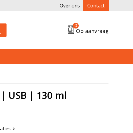
Over ons
Contact
0
Op aanvraag
| USB | 130 ml
caties