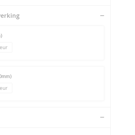
werking
)
20mm)
n