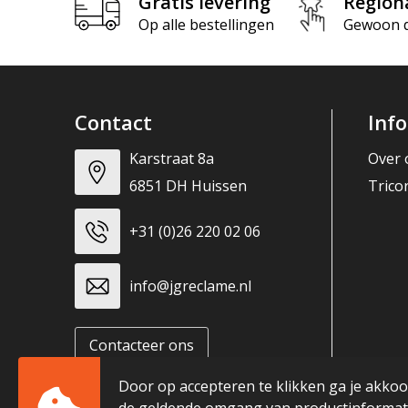
Gratis levering
Region
Op alle bestellingen
Gewoon di
Contact
Inf
Karstraat 8a
Over 
6851 DH Huissen
Trico
+31 (0)26 220 02 06
info@jgreclame.nl
Contacteer ons
Door op accepteren te klikken ga je akko