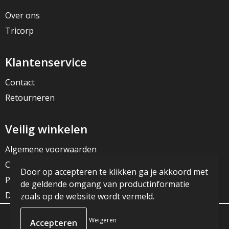
Over ons
Tricorp
Klantenservice
Contact
Retourneren
Veilig winkelen
Algemene voorwaarden
Cookieverklaring
Door op accepteren te klikken ga je akkoord met
Privacyverklaring
de geldende omgang van productinformatie
Disclaimer
zoals op de website wordt vermeld.
Weigeren
© Copyright JG Reclame 2023