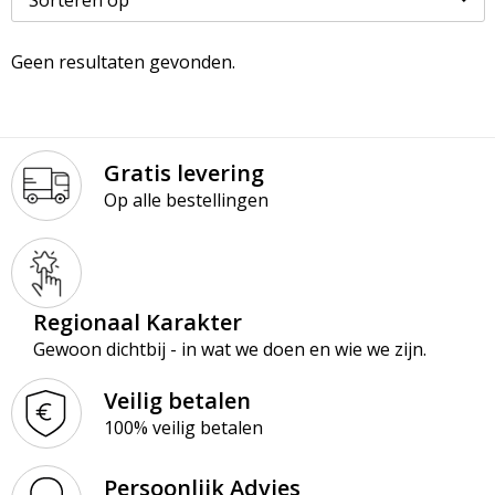
Paraplu’s
Kledingaccessoires
Ondergoed en Sokken
Geen resultaten gevonden.
Premiums
Ondergoed, Sokken en Nachtkleding
Overalls
Schrijfblokken
Overhemden
Overhemden
Gratis levering
Schrijfwaren
Peuters en Baby's
Polo's
Op alle bestellingen
Tassen & Reizen
Polo's
Reflecterende polo's
Regenkleding
Reflecterende vesten
Regionaal Karakter
Sweaters
Regenkleding
Gewoon dichtbij - in wat we doen en wie we zijn.
T-Shirts
Schorten en Sloven
Veilig betalen
100% veilig betalen
Vesten
Sweaters
Persoonlijk Advies