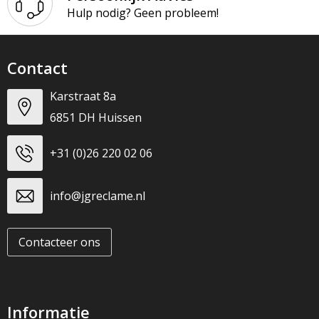
T-Shirts
Hulp nodig? Geen probleem!
Veiligheidsvesten en Veiligheidshesjes
Contact
Vesten
Karstraat 8a
Werkkleding sets
6851 DH Huissen
Gehoorbescherming
+31 (0)26 220 02 06
info@jgreclame.nl
Contacteer ons
Informatie