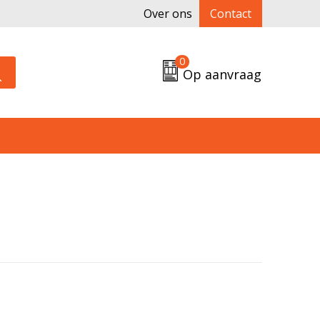
Over ons
Contact
0
Op aanvraag