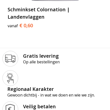
T-Shirts
Schminkset Colornation |
Veiligheidsvesten en Veiligheidshesjes
Landenvlaggen
€ 0,60
vanaf
Vesten
Werkkleding sets
Gehoorbescherming
Gratis levering
Op alle bestellingen
Regionaal Karakter
Gewoon dichtbij - in wat we doen en wie we zijn.
Veilig betalen