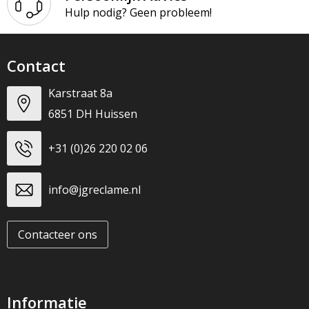
T-Shirts
Hulp nodig? Geen probleem!
Veiligheidsvesten en Veiligheidshesjes
Contact
Vesten
Karstraat 8a
Werkkleding sets
6851 DH Huissen
Gehoorbescherming
+31 (0)26 220 02 06
info@jgreclame.nl
Contacteer ons
Informatie