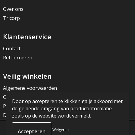
Over ons
Tricorp
Klantenservice
Contact
Retourneren
Veilig winkelen
Algemene voorwaarden
Cookieverklaring
Door op accepteren te klikken ga je akkoord met
Privacyverklaring
de geldende omgang van productinformatie
Disclaimer
zoals op de website wordt vermeld.
Weigeren
© Copyright JG Reclame 2023