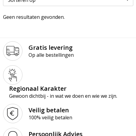
Paraplu’s
Kledingaccessoires
Ondergoed en Sokken
Geen resultaten gevonden.
Premiums
Ondergoed, Sokken en Nachtkleding
Overalls
Schrijfblokken
Overhemden
Overhemden
Gratis levering
Schrijfwaren
Peuters en Baby's
Polo's
Op alle bestellingen
Tassen & Reizen
Polo's
Reflecterende polo's
Regenkleding
Reflecterende vesten
Regionaal Karakter
Sweaters
Regenkleding
Gewoon dichtbij - in wat we doen en wie we zijn.
T-Shirts
Schorten en Sloven
Veilig betalen
100% veilig betalen
Vesten
Sweaters
Persoonlijk Advies