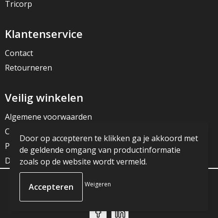
Tricorp
Klantenservice
Contact
Retourneren
Veilig winkelen
Algemene voorwaarden
Cookieverklaring
Door op accepteren te klikken ga je akkoord met
Privacyverklaring
de geldende omgang van productinformatie
Disclaimer
zoals op de website wordt vermeld.
Weigeren
© Copyright JG Reclame 2023