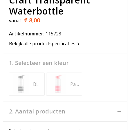
T-Shirts
Waterbottle
Veiligheidsvesten en Veiligheidshesjes
€ 8,00
vanaf
Vesten
Artikelnummer:
115723
Bekijk alle productspecificaties
Werkkleding sets
Gehoorbescherming
1. Selecteer een kleur
Black
Panic
2. Aantal producten