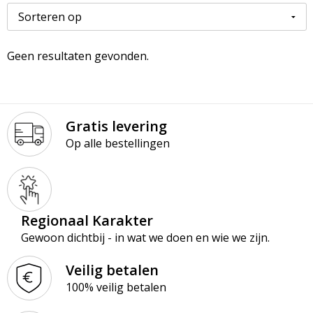
Paraplu’s
Kledingaccessoires
Ondergoed en Sokken
Premiums
Ondergoed, Sokken en Nachtkleding
Overalls
Geen resultaten gevonden.
Schrijfblokken
Overhemden
Overhemden
Schrijfwaren
Peuters en Baby's
Polo's
Gratis levering
Op alle bestellingen
Tassen & Reizen
Polo's
Reflecterende polo's
Regenkleding
Reflecterende vesten
Sweaters
Regenkleding
Regionaal Karakter
Gewoon dichtbij - in wat we doen en wie we zijn.
T-Shirts
Schorten en Sloven
Veilig betalen
Vesten
Sweaters
100% veilig betalen