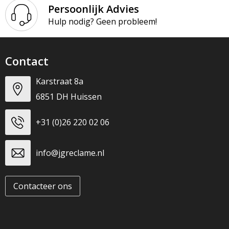
T-Shirts
Persoonlijk Advies
Hulp nodig? Geen probleem!
Veiligheidsvesten en Veiligheidshesjes
Vesten
Contact
Werkkleding sets
Karstraat 8a
6851 DH Huissen
Gehoorbescherming
+31 (0)26 220 02 06
info@jgreclame.nl
Contacteer ons