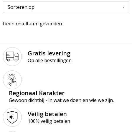
Paraplu’s
Kledingaccessoires
Ondergoed en Sokken
Premiums
Ondergoed, Sokken en Nachtkleding
Overalls
Geen resultaten gevonden.
Schrijfblokken
Overhemden
Overhemden
Schrijfwaren
Peuters en Baby's
Polo's
Gratis levering
Op alle bestellingen
Tassen & Reizen
Polo's
Reflecterende polo's
Regenkleding
Reflecterende vesten
Sweaters
Regenkleding
Regionaal Karakter
Gewoon dichtbij - in wat we doen en wie we zijn.
T-Shirts
Schorten en Sloven
Veilig betalen
Vesten
Sweaters
100% veilig betalen