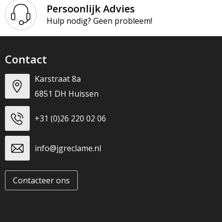
T-Shirts
Persoonlijk Advies
Hulp nodig? Geen probleem!
Veiligheidsvesten en Veiligheidshesjes
Vesten
Contact
Werkkleding sets
Karstraat 8a
6851 DH Huissen
Gehoorbescherming
+31 (0)26 220 02 06
info@jgreclame.nl
Contacteer ons