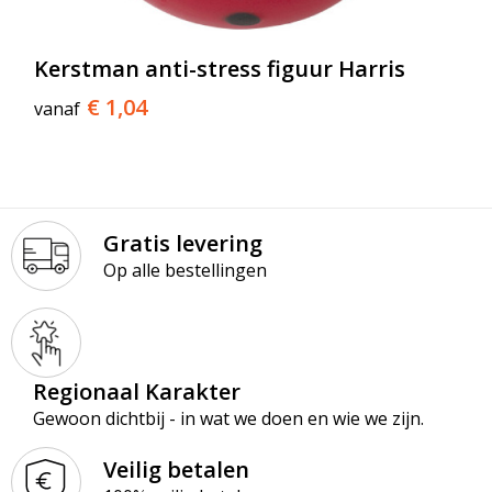
T-Shirts
Veiligheidsvesten en Veiligheidshesjes
Kerstman anti-stress figuur Harris
€ 1,04
vanaf
Vesten
Werkkleding sets
Gehoorbescherming
Gratis levering
Op alle bestellingen
Regionaal Karakter
Gewoon dichtbij - in wat we doen en wie we zijn.
Veilig betalen