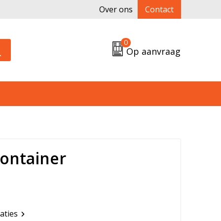
Over ons
Contact
0
Op aanvraag
container
caties