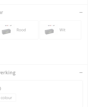
ur
Rood
Wit
werking
)
l colour