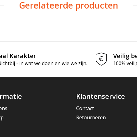
Gerelateerde producten
aal Karakter
Veilig b
chtbij - in wat we doen en wie we zijn.
100% veili
ormatie
Klantenservice
ons
Contact
rp
Retourneren