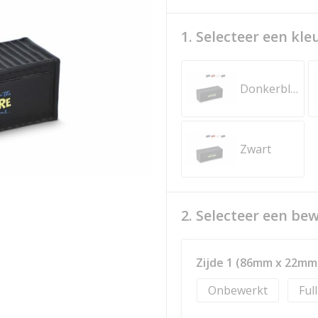
1. Selecteer een kle
Donkerblauw
Zwart
2. Selecteer een be
Zijde 1 (86mm x 22mm
Onbewerkt
Ful