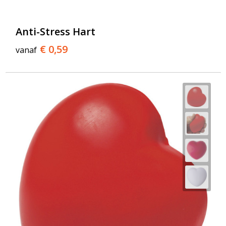
T-Shirts
Veiligheidsvesten en Veiligheidshesjes
Anti-Stress Hart
€ 0,59
vanaf
Vesten
Werkkleding sets
Gehoorbescherming