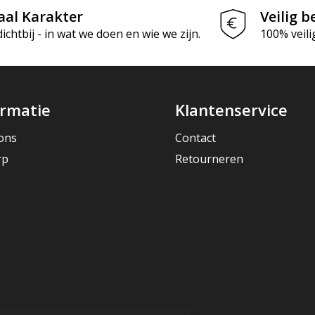
aal Karakter
Veilig b
chtbij - in wat we doen en wie we zijn.
100% veili
ormatie
Klantenservice
ons
Contact
rp
Retourneren