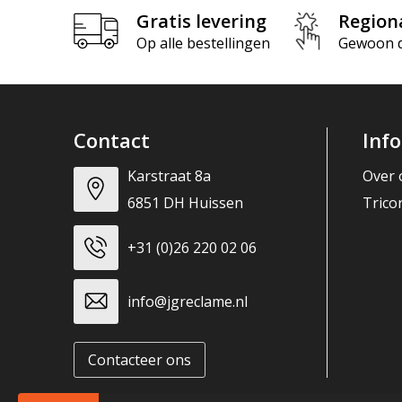
Gratis levering
Region
Op alle bestellingen
Gewoon di
Contact
Inf
Karstraat 8a
Over 
6851 DH Huissen
Trico
+31 (0)26 220 02 06
info@jgreclame.nl
Contacteer ons