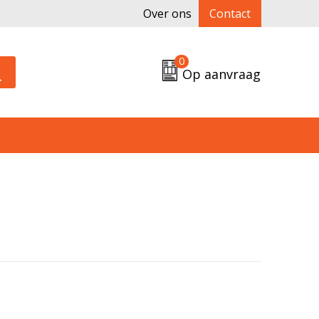
Over ons
Contact
0
Op aanvraag