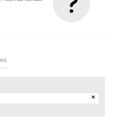
ies
×