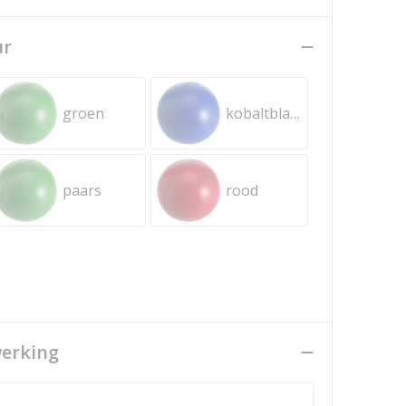
ur
groen
kobaltblauw
paars
rood
werking