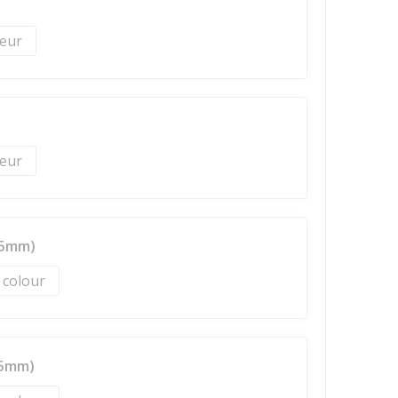
25mm)
l colour
25mm)