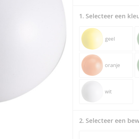
1. Selecteer een kle
geel
oranje
wit
2. Selecteer een be