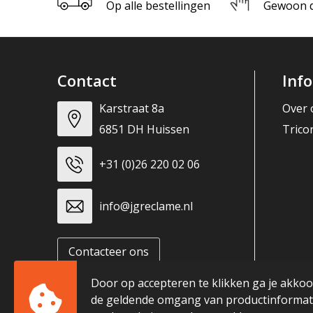
Op alle bestellingen
Gewoon di
Contact
Inf
Karstraat 8a
Over 
6851 DH Huissen
Trico
+31 (0)26 220 02 06
info@jgreclame.nl
Contacteer ons
Door op accepteren te klikken ga je akko
de geldende omgang van productinformati