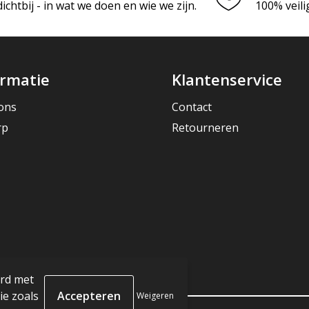
chtbij - in wat we doen en wie we zijn.
100% veili
ormatie
Klantenservice
ons
Contact
rp
Retourneren
ord met
e zoals
Weigeren