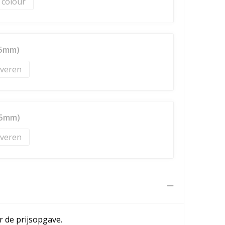
l colour
15mm)
veren
15mm)
veren
n
r de prijsopgave.