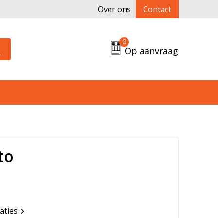
Over ons
Contact
0
Op aanvraag
to
caties