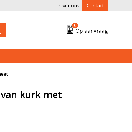
Over ons
Contact
0
Op aanvraag
eet
van kurk met