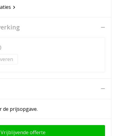
caties
werking
)
veren
n
r de prijsopgave.
Vrijblijvende offerte