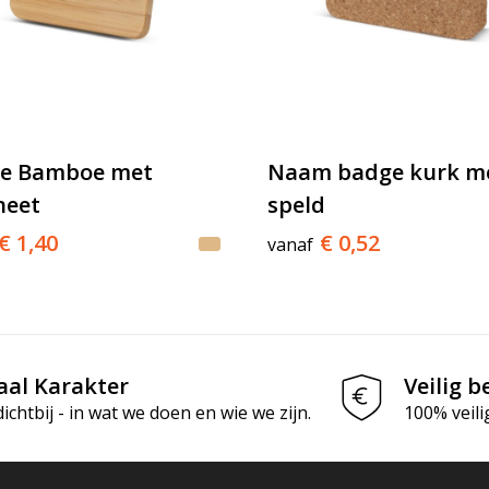
e Bamboe met
Naam badge kurk m
eet
speld
€ 1,40
€ 0,52
vanaf
aal Karakter
Veilig b
chtbij - in wat we doen en wie we zijn.
100% veili