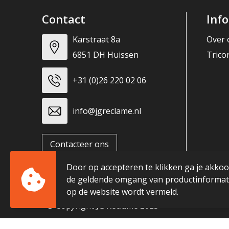
Contact
Inf
Karstraat 8a
Over 
6851 DH Huissen
Trico
+31 (0)26 220 02 06
info@jgreclame.nl
Contacteer ons
Door op accepteren te klikken ga je akko
de geldende omgang van productinformati
op de website wordt vermeld.
© Copyright JG Reclame 2023