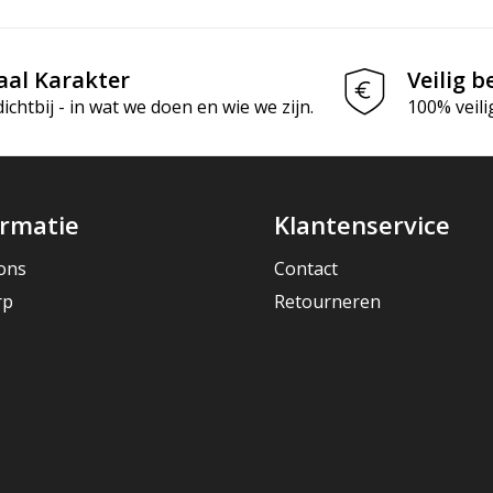
aal Karakter
Veilig b
chtbij - in wat we doen en wie we zijn.
100% veili
ormatie
Klantenservice
ons
Contact
rp
Retourneren