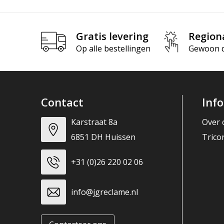
Gratis levering
Region
Op alle bestellingen
Gewoon di
Contact
Inf
Karstraat 8a
Over 
6851 DH Huissen
Trico
+31 (0)26 220 02 06
info@jgreclame.nl