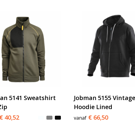
an 5141 Sweatshirt
Jobman 5155 Vintag
Zip
Hoodie Lined
€ 40,52
€ 66,50
vanaf