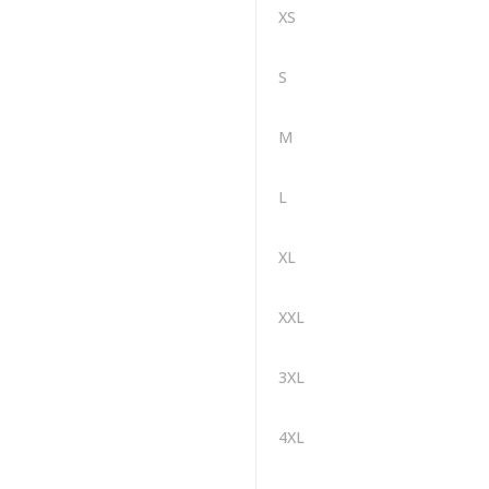
XS
S
M
L
XL
XXL
3XL
4XL