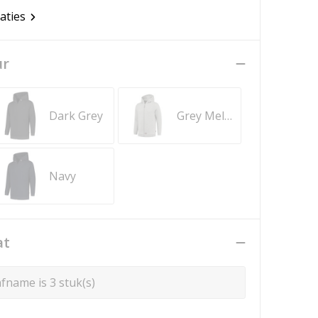
caties
ur
Dark Grey
Grey Melange
Navy
at
fname is 3 stuk(s)