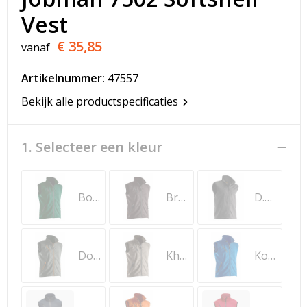
T-Shirts
Vest
Veiligheidsvesten en Veiligheidshesjes
€ 35,85
vanaf
Vesten
Artikelnummer:
47557
Bekijk alle productspecificaties
Werkkleding sets
Gehoorbescherming
1. Selecteer een kleur
Bosgroen
Bruin
D.grijs/D. grijs
Donkergrijs
Khaki
Kobalt