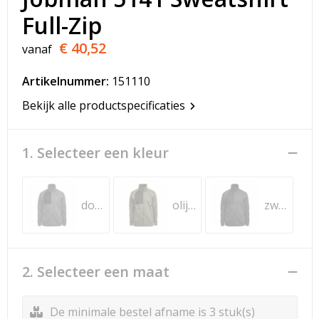
T-Shirts
Full-Zip
Veiligheidsvesten en Veiligheidshesjes
€ 40,52
vanaf
Vesten
Artikelnummer:
151110
Bekijk alle productspecificaties
Werkkleding sets
Gehoorbescherming
1. Selecteer een kleur
donkergrijs
olijfgroen
zwart
2. Selecteer een maat
De minimale bestel afname is 3 stuk(s)