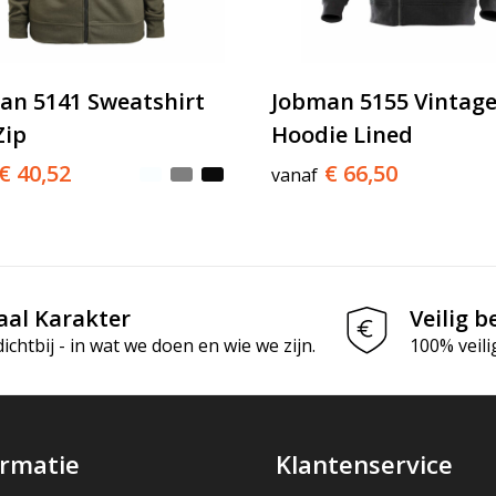
an 5141 Sweatshirt
Jobman 5155 Vintag
Zip
Hoodie Lined
€ 40,52
€ 66,50
vanaf
aal Karakter
Veilig b
chtbij - in wat we doen en wie we zijn.
100% veili
ormatie
Klantenservice