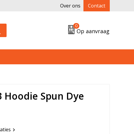
Over ons
Contact
0
Op aanvraag
 Hoodie Spun Dye
caties