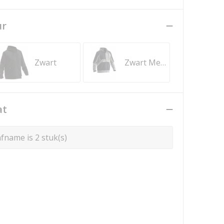
ur
Zwart
Zwart Melange/Zwart
at
fname is 2 stuk(s)