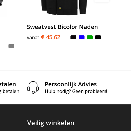
e
Sweatvest Bicolor Naden
€ 45,62
vanaf
etalen
Persoonlijk Advies
g betalen
Hulp nodig? Geen probleem!
Veilig winkelen