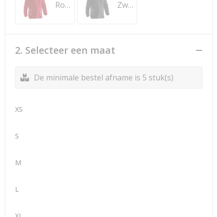
Rood
Zwart
2. Selecteer een maat
De minimale bestel afname is 5 stuk(s)
XS
S
M
L
XL