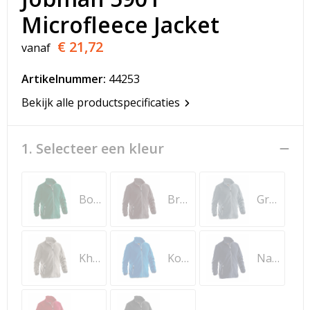
T-Shirts
Microfleece Jacket
Veiligheidsvesten en Veiligheidshesjes
€ 21,72
vanaf
Vesten
Artikelnummer:
44253
Bekijk alle productspecificaties
Werkkleding sets
Gehoorbescherming
1. Selecteer een kleur
Bosgroen
Bruin
Grafiet
Khaki
Kobalt
Navy