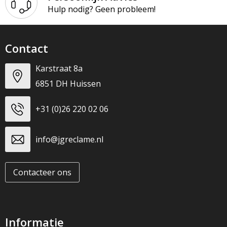
T-Shirts
Hulp nodig? Geen probleem!
Veiligheidsvesten en Veiligheidshesjes
Contact
Vesten
Karstraat 8a
Werkkleding sets
6851 DH Huissen
Gehoorbescherming
+31 (0)26 220 02 06
info@jgreclame.nl
Contacteer ons
Informatie