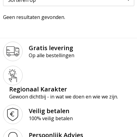
Paraplu’s
Kledingaccessoires
Ondergoed en Sokken
Geen resultaten gevonden.
Premiums
Ondergoed, Sokken en Nachtkleding
Overalls
Schrijfblokken
Overhemden
Overhemden
Gratis levering
Schrijfwaren
Peuters en Baby's
Polo's
Op alle bestellingen
Tassen & Reizen
Polo's
Reflecterende polo's
Regenkleding
Reflecterende vesten
Regionaal Karakter
Sweaters
Regenkleding
Gewoon dichtbij - in wat we doen en wie we zijn.
T-Shirts
Schorten en Sloven
Veilig betalen
100% veilig betalen
Vesten
Sweaters
Persoonlijk Advies