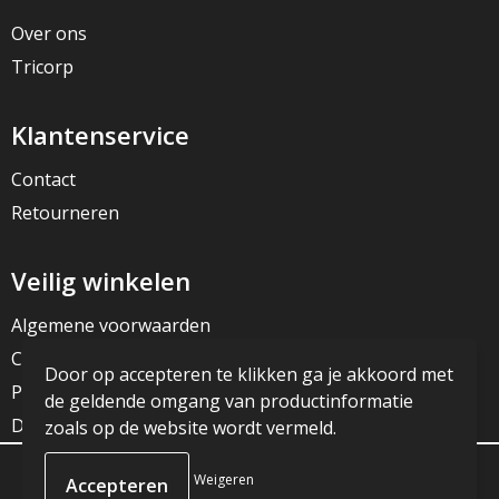
Over ons
Tricorp
Klantenservice
Contact
Retourneren
Veilig winkelen
Algemene voorwaarden
Cookieverklaring
Door op accepteren te klikken ga je akkoord met
Privacyverklaring
de geldende omgang van productinformatie
Disclaimer
zoals op de website wordt vermeld.
Weigeren
© Copyright JG Reclame 2023