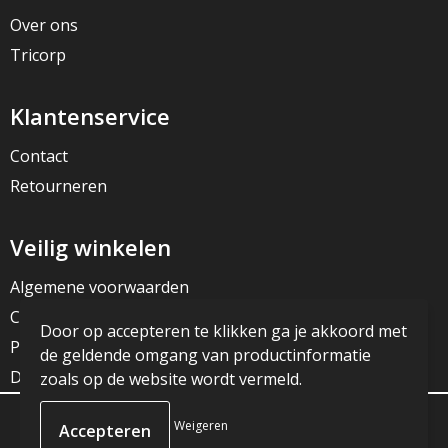
Over ons
Tricorp
Klantenservice
Contact
Retourneren
Veilig winkelen
Algemene voorwaarden
Cookieverklaring
Door op accepteren te klikken ga je akkoord met
Privacyverklaring
de geldende omgang van productinformatie
Disclaimer
zoals op de website wordt vermeld.
Weigeren
© Copyright JG Reclame 2023