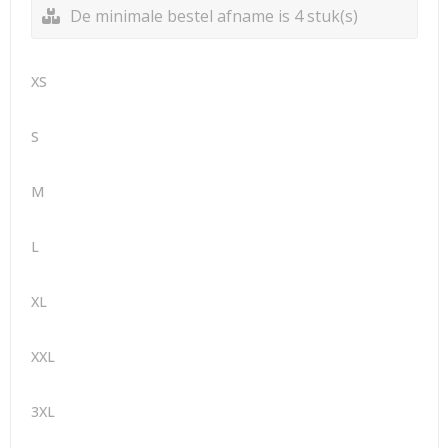
De minimale bestel afname is 4 stuk(s)
XS
S
M
L
XL
XXL
3XL