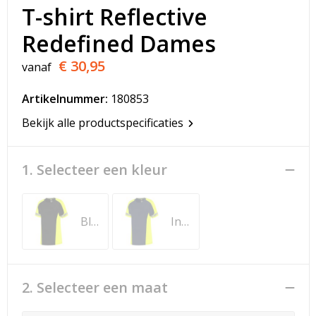
T-Shirts
T-shirt Reflective
Redefined Dames
Veiligheidsvesten en Veiligheidshesjes
€ 30,95
vanaf
Vesten
Artikelnummer:
180853
Werkkleding sets
Bekijk alle productspecificaties
Gehoorbescherming
1. Selecteer een kleur
Black-Fluor Yellow
Ink-Fluor Yellow
2. Selecteer een maat