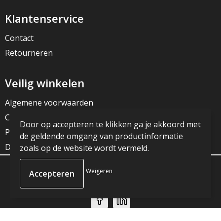
Klantenservice
Contact
Retourneren
Veilig winkelen
Algemene voorwaarden
Cookieverklaring
Door op accepteren te klikken ga je akkoord met
Privacyverklaring
de geldende omgang van productinformatie
Disclaimer
zoals op de website wordt vermeld.
Weigeren
© Copyright JG Reclame 2023