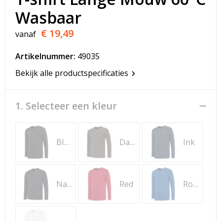
T-Shirts
Wasbaar
Veiligheidsvesten en Veiligheidshesjes
€ 19,49
vanaf
Vesten
Artikelnummer:
49035
Bekijk alle productspecificaties
Werkkleding sets
Gehoorbescherming
1. Selecteer een kleur
Black
Dark Grey
Ink
Navy
Red
Royal Blue