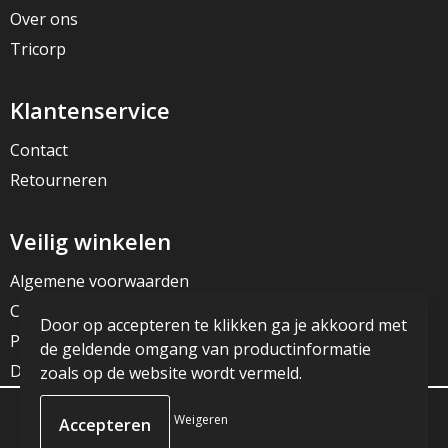
Over ons
Tricorp
Klantenservice
Contact
Retourneren
Veilig winkelen
Algemene voorwaarden
Cookieverklaring
Door op accepteren te klikken ga je akkoord met
Privacyverklaring
de geldende omgang van productinformatie
Disclaimer
zoals op de website wordt vermeld.
Weigeren
© Copyright JG Reclame 2023