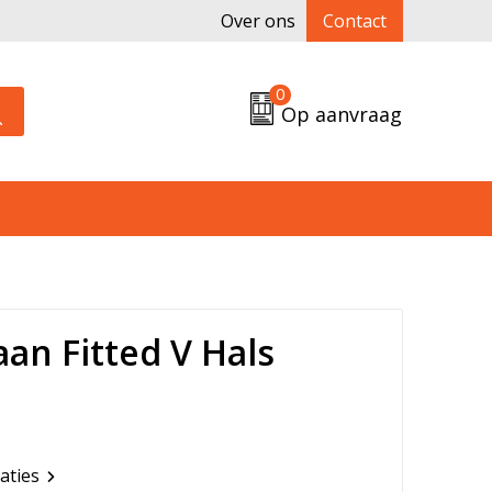
Over ons
Contact
0
Op aanvraag
aan Fitted V Hals
caties