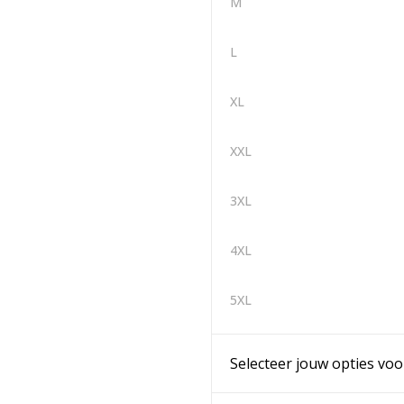
M
L
XL
XXL
3XL
4XL
5XL
Selecteer jouw opties voo