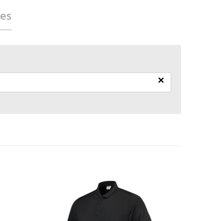
ies
×