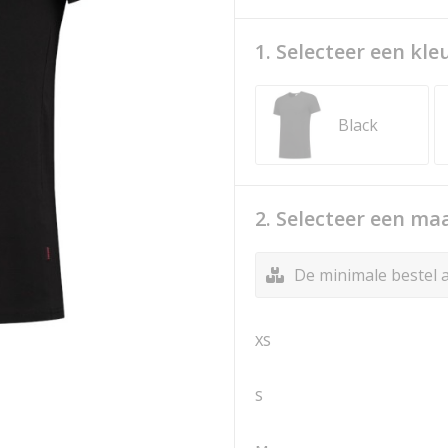
1. Selecteer een kle
Black
2. Selecteer een ma
De minimale bestel a
XS
S