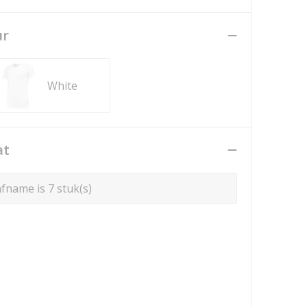
ur
White
at
fname is 7 stuk(s)