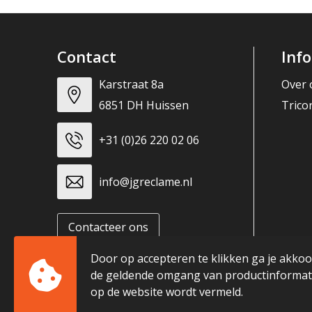
Contact
Inf
Karstraat 8a
Over 
6851 DH Huissen
Trico
+31 (0)26 220 02 06
info@jgreclame.nl
Contacteer ons
Door op accepteren te klikken ga je akko
de geldende omgang van productinformati
op de website wordt vermeld.
© Copyright JG Reclame 2023