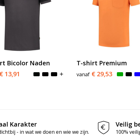
rt Bicolor Naden
T-shirt Premium
€ 13,91
€ 29,53
vanaf
aal Karakter
Veilig b
chtbij - in wat we doen en wie we zijn.
100% veili