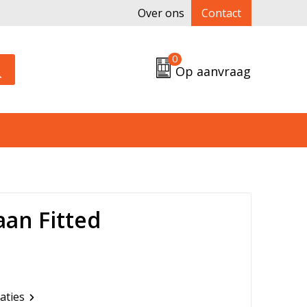
Over ons
Contact
0
Op aanvraag
aan Fitted
caties