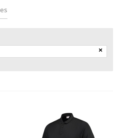
ies
×