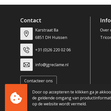
Contact
Inf
Karstraat 8a
Over 
6851 DH Huissen
Trico
+31 (0)26 220 02 06
info@jgreclame.nl
Contacteer ons
Door op accepteren te klikken ga je akko
de geldende omgang van productinformati
op de website wordt vermeld.
© Copyright JG Reclame 2023