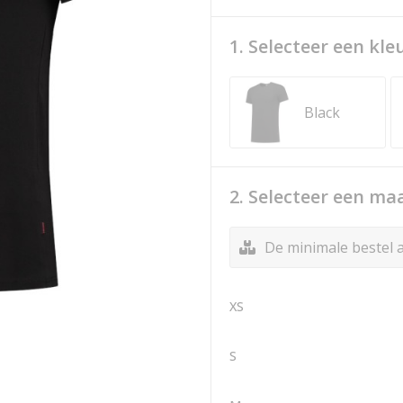
1. Selecteer een kle
Black
2. Selecteer een ma
De minimale bestel a
XS
S