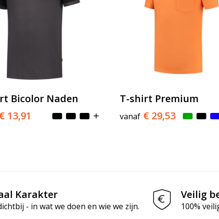
rt Bicolor Naden
T-shirt Premium
€ 13,91
€ 29,53
vanaf
aal Karakter
Veilig b
chtbij - in wat we doen en wie we zijn.
100% veili