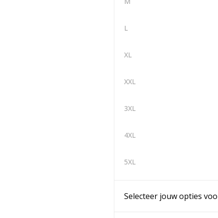
M
L
XL
XXL
3XL
4XL
5XL
Selecteer jouw opties voo