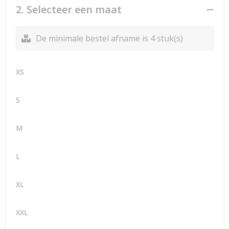
2. Selecteer een maat
De minimale bestel afname is 4 stuk(s)
XS
S
M
L
XL
XXL