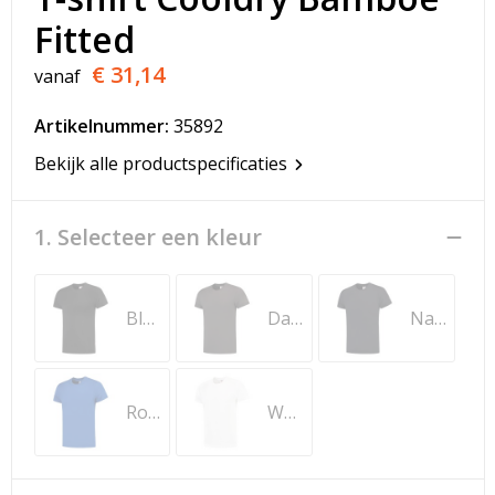
T-Shirts
Fitted
Veiligheidsvesten en Veiligheidshesjes
€ 31,14
vanaf
Vesten
Artikelnummer:
35892
Bekijk alle productspecificaties
Werkkleding sets
Gehoorbescherming
1. Selecteer een kleur
Black
Dark Grey
Navy
Royal Blue
White