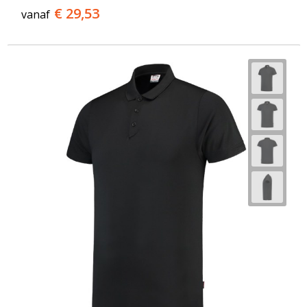
€ 29,53
vanaf