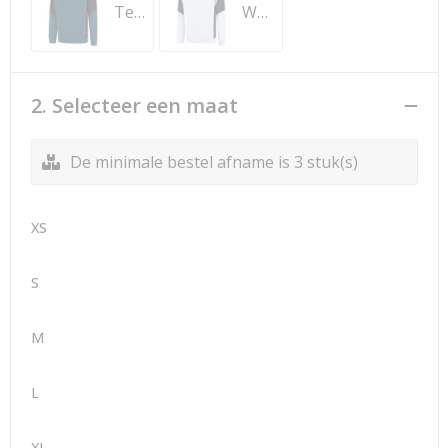
Teal-Black
White-Anthracite
2. Selecteer een maat
De minimale bestel afname is 3 stuk(s)
XS
S
M
L
XL