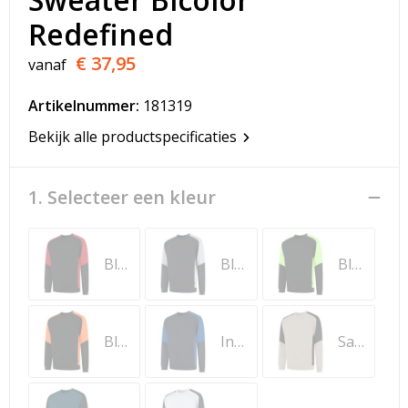
T-Shirts
Redefined
Veiligheidsvesten en Veiligheidshesjes
€ 37,95
vanaf
Vesten
Artikelnummer:
181319
Bekijk alle productspecificaties
Werkkleding sets
Gehoorbescherming
1. Selecteer een kleur
Black-Brightred
Black-Grey
Black-Lime
Black-Orange
Ink-Royal Blue
Sand-Black