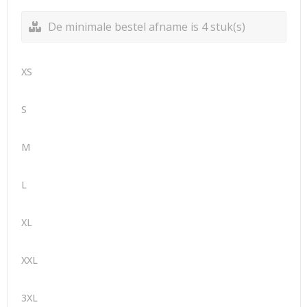
De minimale bestel afname is 4 stuk(s)
XS
S
M
L
XL
XXL
3XL