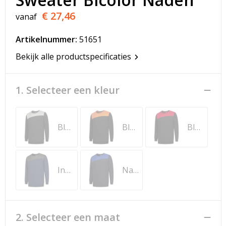
T-Shirts
€ 27,46
vanaf
Veiligheidsvesten en Veiligheidshesjes
Artikelnummer:
51651
Vesten
Bekijk alle productspecificaties
Werkkleding sets
1. Selecteer een kleur
Gehoorbescherming
Black-Grey
Black-Orange
Black-Red
Ink-Dark Grey
Navy-Royal Blue
2. Selecteer een maat